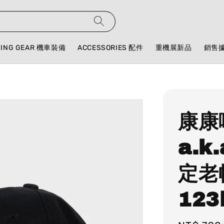
DING GEAR 機車裝備
ACCESSORIES 配件
重機展新品
銷售
康康
a.
定老
123