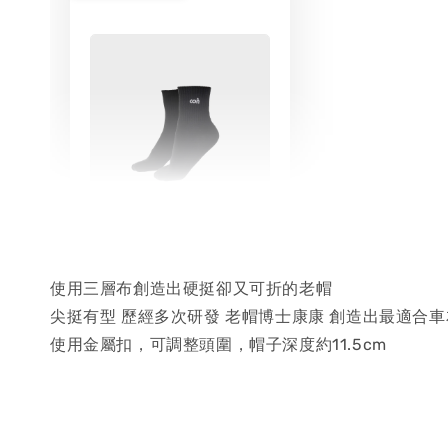
Basic Socks AC-
01 / 康可-基礎滅臭
襪
使用三層布創造出硬挺卻又可折的老帽
尖挺有型 歷經多次研發 老帽博士康康 創造出最適合
使用金屬扣，可調整頭圍，帽子深度約11.5cm
-
+
NT$ 100
NT$ 190
加入購物車