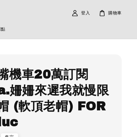
登入
購物車
據點
嘴機車20萬訂閱
k.a.姍姍來遲我就慢限
帽 (軟頂老帽) FOR
luc