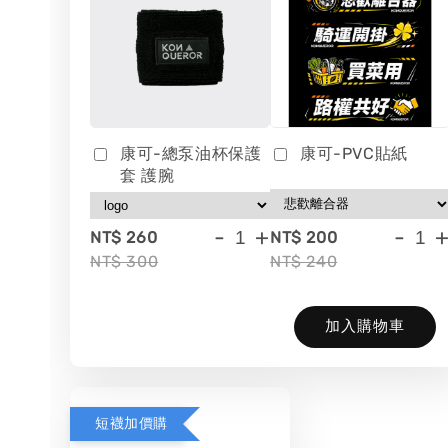
康可-總泵油杯保護
康可-PVC貼紙
套 護腕
-
+
-
NT$ 260
NT$ 200
NT$ 300
NT$ 240
加入購物車
短襪加價購