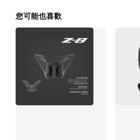
您可能也喜歡
掌套加價購
康可-競技型 防摩擦
掌套 Racing Palm
Protectors
-
+
NT$ 100