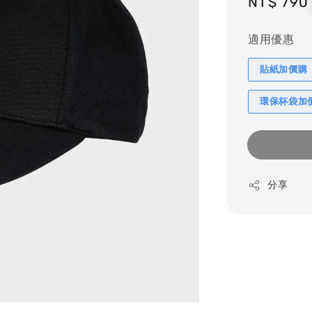
Regular
NT$ 790
price
適用優惠
貼紙加價購
環保杯袋加
分享