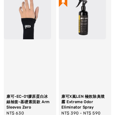
康可-EC-01膠原蛋白冰
康可X嵐LEN 極效除臭噴
絲袖套-基礎素面款 Arm
霧 Extreme Odor
Sleeves Zero
Eliminator Spray
Regular
NT$ 630
Regular
NT$ 390
-
NT$ 590