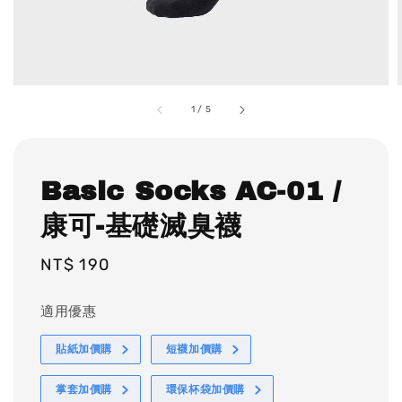
1
/
5
Basic Socks AC-01 /
康可-基礎滅臭襪
Regular
NT$ 190
price
適用優惠
貼紙加價購
短襪加價購
掌套加價購
環保杯袋加價購