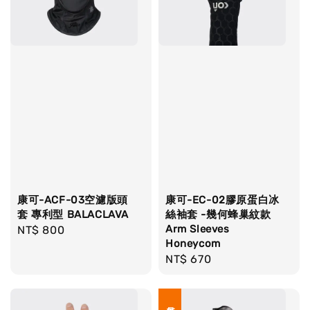
康可-ACF-03空濾版頭
康可-EC-02膠原蛋白冰
套 專利型 BALACLAVA
絲袖套 -幾何蜂巢紋款
Arm Sleeves
Regular
NT$ 800
Honeycom
price
Regular
NT$ 670
price
新品上市