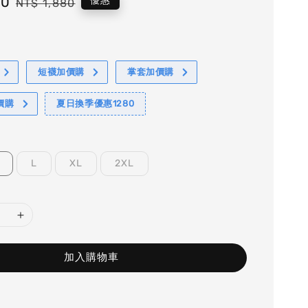
80
Regular
優惠
NT$ 1,880
price
短襪加價購
掌套加價購
價購
夏日換季優惠1280
L
XL
2XL
加入購物車