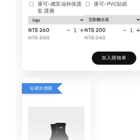
康可-總泵油杯保護
康可-PVC貼紙
套 護腕
-
+
-
NT$ 260
NT$ 200
NT$ 300
NT$ 240
加入購物車
短襪加價購