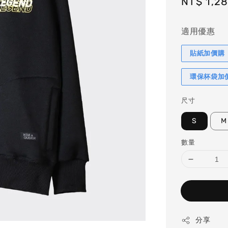
Sale
NT$ 1,2
price
適用優惠
貼紙加價購
環保杯袋加
尺寸
S
M
數量
分享