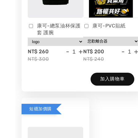
康可-總泵油杯保護
康可-PVC貼紙
套 護腕
-
+
-
NT$ 260
NT$ 200
NT$ 300
NT$ 240
加入購物車
短襪加價購