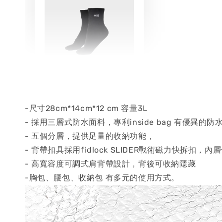
Basic Socks AC-
01 / 康可-基礎滅臭
襪
-尺寸28cm*14cm*12 cm 容量3L
- 採用三層式防水面料，專利inside bag 有優異的
- 五個分層，提供足量的收納功能，
-
+
NT$ 100
- 背帶扣具採用fidlock SLIDER戰術磁力快拆扣，內層使
NT$ 190
- 高寬容度可調式肩背帶設計，背後可收納隱藏
-胸包、腰包、收納包 有多元的使用方式。
加入購物車