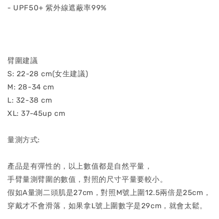
- UPF50+ 紫外線遮蔽率99%
臂圍建議
S: 22-28 cm(女生建議)
M: 28-34 cm
L: 32-38 cm
XL: 37-45up cm
量測方式:
產品是有彈性的，以上數值都是自然平量，
手臂量測臂圍的數值，對照的尺寸平量要較小。
假如A量測二頭肌是27cm，對照M號上圍12.5兩倍是25cm，
穿戴才不會滑落，如果拿L號上圍數字是29cm，就會太鬆。