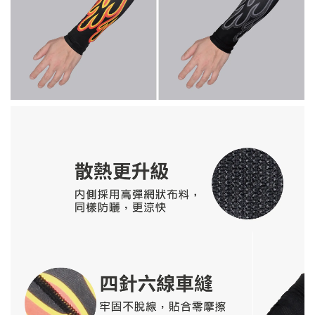
康可-競技型 防摩擦掌套 Racing Palm
Protectors
-
+
NT$ 100
NT$ 190
加入購物車
環保杯袋加價購
售完