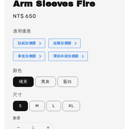
Arm Sleeves Fire
Regular
NT$ 650
price
適用優惠
貼紙加價購
短襪加價購
掌套加價購
環保杯袋加價購
顏色
橘黃
黑灰
藍白
尺寸
S
M
L
XL
數量