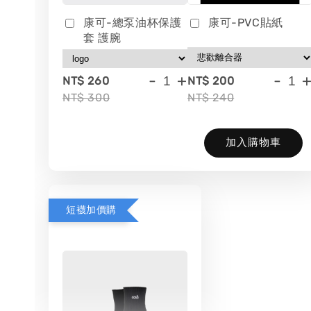
康可-總泵油杯保護
康可-PVC貼紙
套 護腕
-
+
-
NT$ 260
NT$ 200
NT$ 300
NT$ 240
加入購物車
短襪加價購