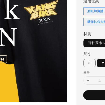
適用優惠
貼紙加價購
環保杯袋加
材質
彈性萊卡 i
尺寸
S
M
數量