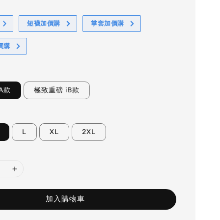
短襪加價購
掌套加價購
價購
A款
極致重磅 iB款
L
XL
2XL
加入購物車