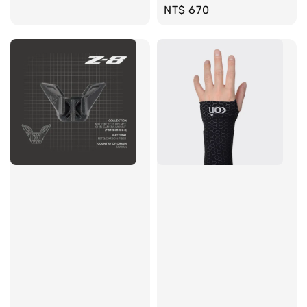
Regular
NT$ 670
環保杯袋加價購
price
售完
單寧環保杯帶 CUP SLEEVE
NT$ 100
NT$ 190
加入購物車