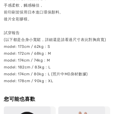
手感柔軟，觸感極佳，
前印刷皆採用日本進口環保顏料。
-
+
NT$ 100
後片全彩膠模。
NT$ 190
試穿報告
加入購物車
(以下都是合身小寬鬆，詳細還是請看過尺寸表比對胸肩寬)
model: 173cm / 62kg：S
model: 172cm / 68kg：M
model: 174cm / 74kg：M
掌套加價購
model: 182cm / 83kg：L
model: 174cm / 80kg：L (照片中MD身材數據)
model: 178cm / 90kg：XL
您可能也喜歡