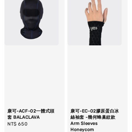
康可-競技型 防摩擦掌套 Racing Palm
Protectors
-
+
NT$ 100
NT$ 190
加入購物車
康可-ACF-02一體式頭
康可-EC-02膠原蛋白冰
套 BALACLAVA
絲袖套 -幾何蜂巢紋款
Arm Sleeves
Regular
NT$ 650
Honeycom
price