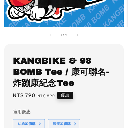
1
/
9
KANGBIKE & 98
BOMB Tee / 康可聯名-
炸蹦康紀念Tee
Sale
NT$ 790
Regular
優惠
NT$ 890
price
price
適用優惠
貼紙加價購
短襪加價購