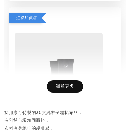
短襪加價購
瀏覽更多
採用康可特製的30支純棉全精梳布料，
有別於市場相同面料，
布料有著絕佳的親膚感，
Basic Socks AC-01 / 康可-基礎滅臭襪