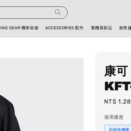
DING GEAR 機車裝備
ACCESSORIES 配件
重機展新品
銷售
康可
KFT
Regular
NT$ 1,2
price
適用優惠
貼紙加價購