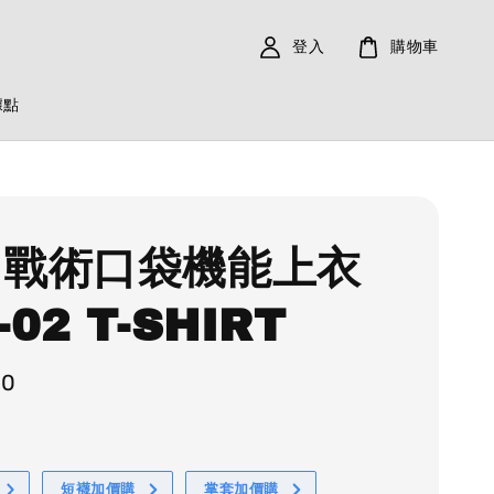
登入
購物車
據點
 戰術口袋機能上衣
-02 T-SHIRT
80
短襪加價購
掌套加價購