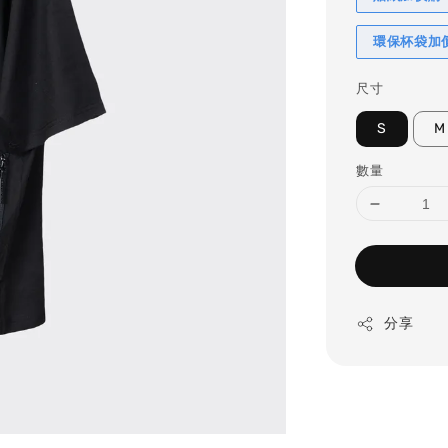
環保杯袋加
尺寸
S
M
數量
分享