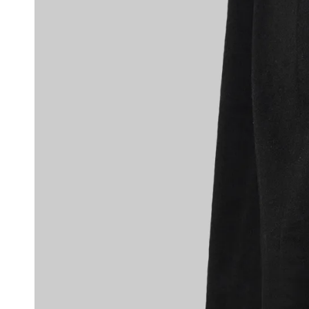
康可-競技型 防摩擦
掌套 Racing Palm
Protectors
-
+
NT$ 100
NT$ 190
加入購物車
環保杯袋加價購