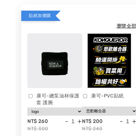
貼紙加價購
瀏覽全
康可-總泵油杯保護
康可-PVC貼紙
套 護腕
-
+
-
NT$ 260
NT$ 200
NT$ 300
NT$ 240