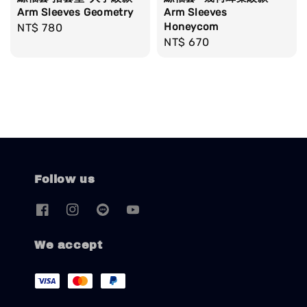
Arm Sleeves Geometry
Arm Sleeves
Honeycom
Regular
NT$ 780
Regular
NT$ 670
price
price
Follow us
We accept