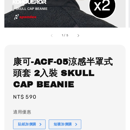
1
/
5
康可-ACF-05涼感半罩式
頭套 2入裝 SKULL
CAP BEANIE
Regular
NT$ 590
price
適用優惠
貼紙加價購
短襪加價購